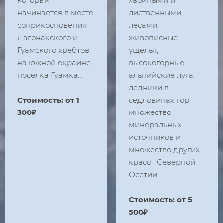
который
хвойными и
начинается в месте
лиственными
соприкосновения
лесами,
Лагонакского и
живописные
Гуамского хребтов
ущелья,
на южной окраине
высокогорные
поселка Гуамка...
альпийские луга,
ледники в
Стоимость: от 1
седловинах гор,
300₽
множество
минеральных
источников и
множество других
красот Северной
Осетии...
Стоимость: от 5
500₽