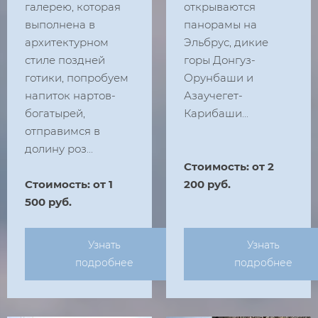
галерею, которая
открываются
выполнена в
панорамы на
архитектурном
Эльбрус, дикие
стиле поздней
горы Донгуз-
готики, попробуем
Орунбаши и
напиток нартов-
Азаучегет-
богатырей,
Карибаши...
отправимся в
долину роз...
Стоимость: от 2
Стоимость: от 1
200 руб.
500 руб.
Узнать
Узнать
подробнее
подробнее