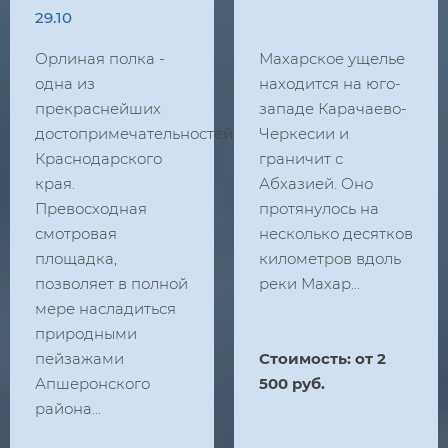
29.10
Орлиная полка -
Махарское ущелье
одна из
находится на юго-
прекраснейших
западе Карачаево-
достопримечательностей
Черкесии и
Краснодарского
граничит с
края.
Абхазией. Оно
Превосходная
протянулось на
смотровая
несколько десятков
площадка,
километров вдоль
позволяет в полной
реки Махар...
мере насладиться
природными
пейзажами
​Стоимость: от 2
Апшеронского
500 руб.
района...