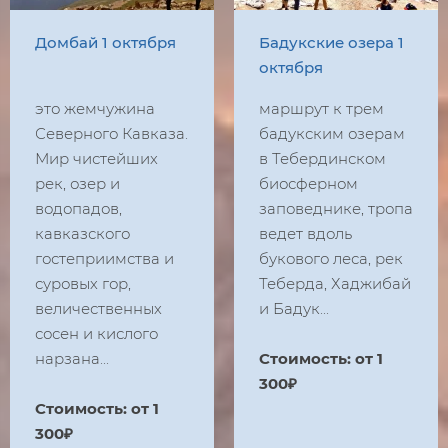
Домбай 1 октября
Бадукские озера 1
октября
это жемчужина
маршрут к трем
Северного Кавказа.
бадукским озерам
Мир чистейших
в Тебердинском
рек, озер и
биосферном
водопадов,
заповеднике, тропа
кавказского
ведет вдоль
гостеприимства и
букового леса, рек
суровых гор,
Теберда, Хаджибай
величественных
и Бадук...
сосен и кислого
нарзана...
Стоимость: от 1
300₽
Стоимость: от 1
300₽