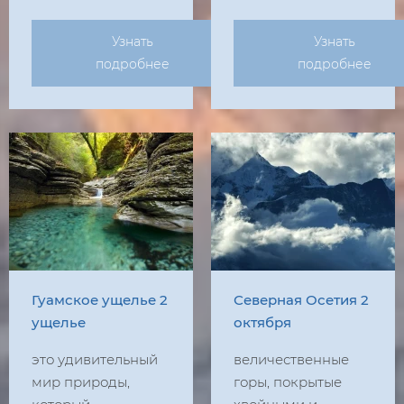
Узнать
Узнать
подробнее
подробнее
Гуамское ущелье 2
Северная Осетия 2
ущелье
октября
это удивительный
величественные
мир природы,
горы, покрытые