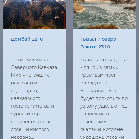
Домбай 22.10
Тызыл и озеро
Гижгит 23.10
это жемчужина
Тызыльское ущелье
Северного Кавказа.
- одно из самых
Мир чистейших
красивых мест
рек, озер и
Кабардино-
водопадов,
Балкарии. Путь
кавказского
будет проходить по
гостеприимства и
узкому ущелью под
суровых гор,
нависшими
величественных
отвесными
сосен и кислого
скалами, которые
нарзана...
украшены лесами