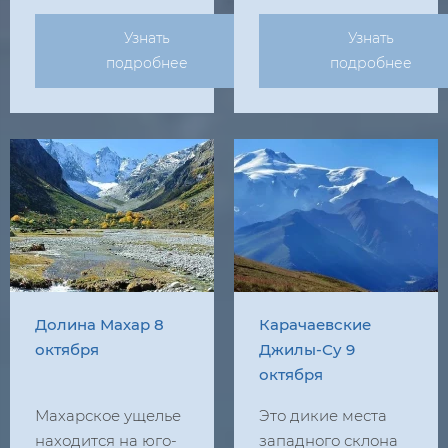
Узнать
Узнать
подробнее
подробнее
Долина Махар 8
Карачаевские
октября
Джилы-Су 9
октября
Махарское ущелье
Это дикие места
находится на юго-
западного склона