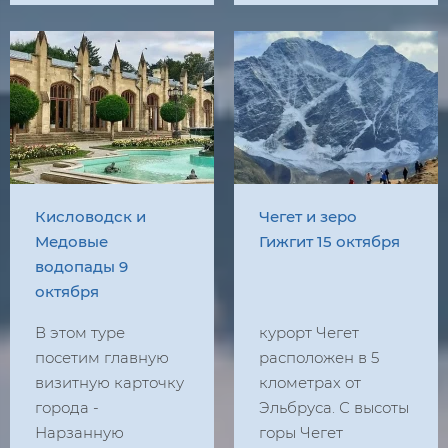
Кисловодск и
Чегет и зеро
Медовые
Гижгит 15 октября
водопады 9
октября
В этом туре
курорт Чегет
посетим главную
расположен в 5
визитную карточку
клометрах от
города -
Эльбруса. С высоты
Нарзанную
горы Чегет