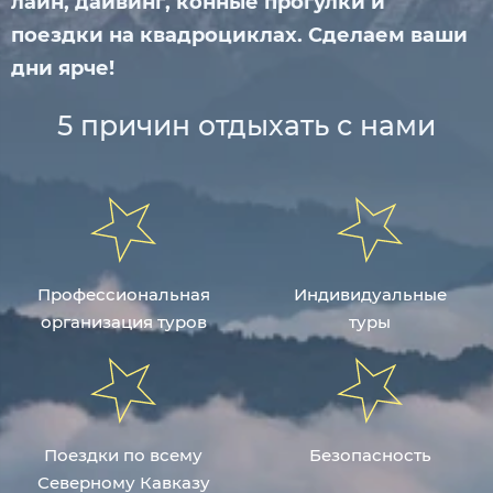
лайн, дайвинг, конные прогулки и
поездки на квадроциклах.
Сделаем ваши
дни ярче!
5 причин отдыхать с нами
Профессиональная
Индивидуальные
организация туров
туры
Поездки по всему
Безопасность
Северному Кавказу