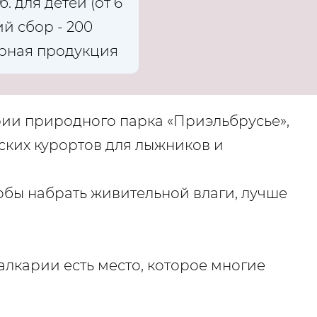
. для детей (от 6
ий сбор - 200
ирная продукция
ии природного парка «Приэльбрусье»,
йских курортов для лыжников и
обы набрать живительной влаги, лучше
лкарии есть место, которое многие