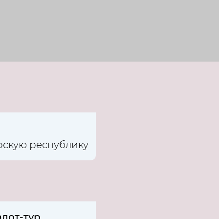
рскую республику
лот-тур