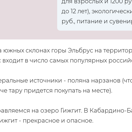
для взрослых и 1200 руб
до 12 лет), экологическ
руб., питание и сувен
южных склонах горы Эльбрус на территор
с входит в число самых популярных росси
альные источники - поляна нарзанов (чт
че тару придется покупать на месте).
авляемся на озеро Гижгит. В Кабардино-Ба
ижгит - прекрасное и опасное.