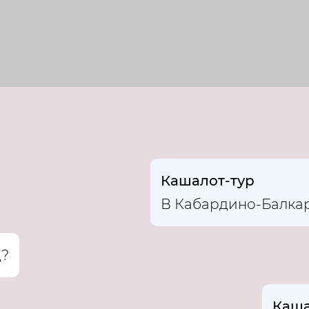
Кашалот-тур
В Кабардино-Балка
д?
Каша